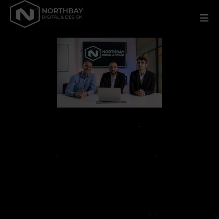
Der digitale Hafenmeister: Warum
Hamburger Unternehmen heute
Trust Management statt
Standard-SEO brauchen SEO für
Immobilienmakler in Hamburg:
Warum Sie an der Elbe digital
Flagge zeigen müssen