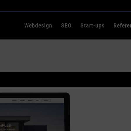
Webdesign
SEO
Start-ups
Refere