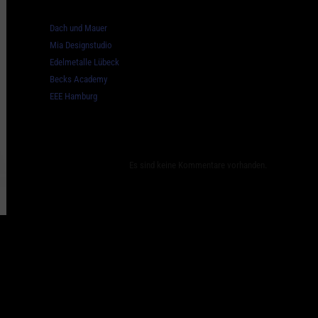
Recent Posts
Dach und Mauer
Mia Designstudio
Edelmetalle Lübeck
Becks Academy
EEE Hamburg
Recent Comments
Es sind keine Kommentare vorhanden.